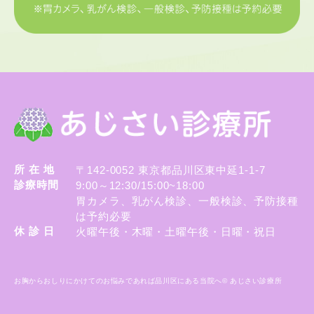
所 在 地
〒142-0052 東京都品川区東中延1-1-7
診療時間
9:00～12:30/15:00~18:00
胃カメラ、乳がん検診、一般検診、予防接種
は予約必要
休 診 日
火曜午後・木曜・土曜午後・日曜・祝日
お胸からおしりにかけてのお悩みであれば品川区にある当院へ© あじさい診療所